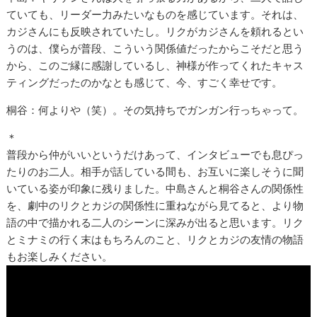
ていても、リーダー力みたいなものを感じています。それは、
カジさんにも反映されていたし。リクがカジさんを頼れるとい
うのは、僕らが普段、こういう関係値だったからこそだと思う
から、このご縁に感謝しているし、神様が作ってくれたキャス
ティングだったのかなとも感じて、今、すごく幸せです。
桐谷：何よりや（笑）。その気持ちでガンガン行っちゃって。
＊
普段から仲がいいというだけあって、インタビューでも息ぴっ
たりのお二人。相手が話している間も、お互いに楽しそうに聞
いている姿が印象に残りました。中島さんと桐谷さんの関係性
を、劇中のリクとカジの関係性に重ねながら見てると、より物
語の中で描かれる二人のシーンに深みが出ると思います。リク
とミナミの行く末はもちろんのこと、リクとカジの友情の物語
もお楽しみください。