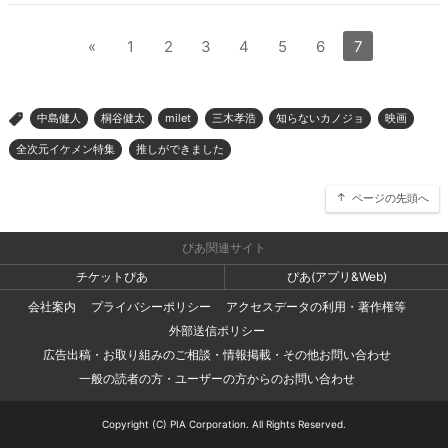
«
1
2
3
4
5
6
7
中島健人
桐谷健太
milet
三木孝浩
知らないカノジョ
映画
>
全次元イケメン特集
推しができました
ページの先頭へ
ぴあ関連サイト
チケットぴあ
ぴあ(アプリ&Web)
会社案内
プライバシーポリシー
アクセスデータの利用・著作権等
外部送信ポリシー
広告出稿・お取り組みのご相談・情報掲載・その他お問い合わせ
一般の読者の方・ユーザーの方からのお問い合わせ
Copyright (C) PIA Corporation. All Rights Reserved.