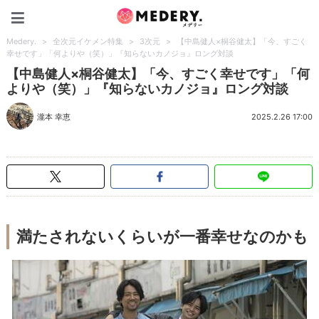
Medery.
Medery.
>
全次元イケメン特集
>
3次元
>
【中島健人×桐谷健太】「今、すごく
幸せです」「何よりや（笑）」『知らないカノジョ』ロング対談
【中島健人×桐谷健太】「今、すごく幸せです」「何
よりや（笑）」『知らないカノジョ』ロング対談
瀧本 幸恵
2025.2.26 17:00
満たされないくらいが一番幸せなのかも