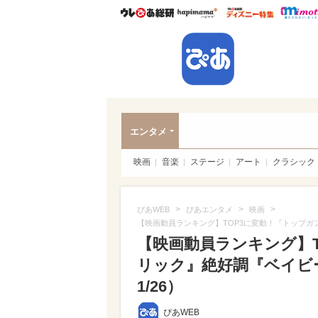
ウレぴあ総研
ハピママ*
ウレぴあ
ぴあ
エンタメ
映画
音楽
ステージ
アート
クラシック
>
>
>
ぴあWEB
ぴあエンタメ
映画
【映画動員ランキング】TOP3に変動！『トップガ
【映画動員ランキング】T
リック』絶好調『ベイビ
1/26）
ぴあWEB