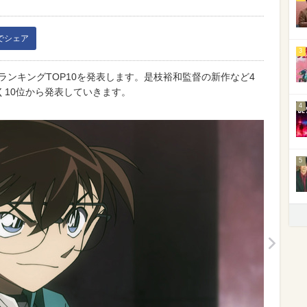
kでシェア
3
動員ランキングTOP10を発表します。是枝裕和監督の新作など4
く10位から発表していきます。
4
5