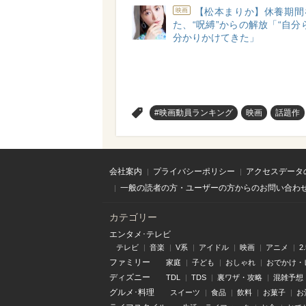
【松本まりか】休養期間
映画
た、“呪縛”からの解放「“自分
分かりかけてきた」
>
#映画動員ランキング
映画
話題作
会社案内
プライバシーポリシー
アクセスデータ
一般の読者の方・ユーザーの方からのお問い合わ
カテゴリー
エンタメ･テレビ
テレビ
音楽
V系
アイドル
映画
アニメ
2
ファミリー
家庭
子ども
おしゃれ
おでかけ・
ディズニー
TDL
TDS
裏ワザ・攻略
混雑予想
グルメ･料理
スイーツ
食品
飲料
お菓子
お