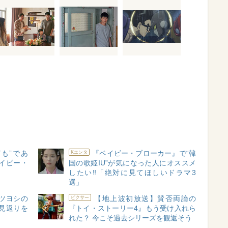
も”であ
『ベイビー・ブローカー』で“韓
Kエンタ
イビー・
国の歌姫IU”が気になった人にオススメ
したい‼「絶対に見てほしいドラマ3
選」
ツヨシの
【地上波初放送】賛否両論の
ピクサー
見返りを
『トイ・ストーリー4』もう受け入れら
れた？ 今こそ過去シリーズを観返そう