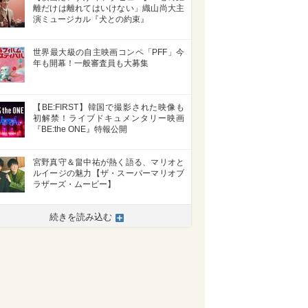
離だけは離れてはいけない」織山尚大主
演ミュージカル『犬との約束』
世界最大級の自主映画コンペ「PFF」今
年も開幕！一般審査員も大募集
【BE:FIRST】韓国で撮影された映像も
初解禁！ライブドキュメンタリー映画
『BE:the ONE』特報公開
宮野真守＆畠中祐が熱く語る、マリオと
ルイージの魅力【ザ・スーパーマリオブ
ラザーズ・ムービー】
続きを読み込む
>