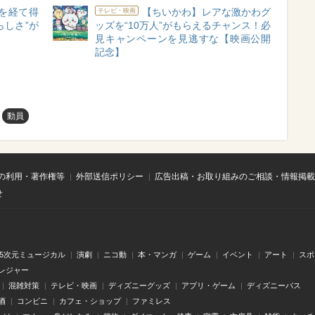
を経て得
【ちいかわ】レアな激かわグ
テレビ・映画
らしさ”が
ッズを“10万人”がもらえるチャンス！必
見キャンペーンを見逃すな【映画公開
記念】
動員
の利用・著作権等
外部送信ポリシー
広告出稿・お取り組みのご相談・情報掲載
せ
.5次元ミュージカル
演劇
ニコ動
本・マンガ
ゲーム
イベント
アート
スポ
レジャー
混雑対策
テレビ・映画
ディズニーグッズ
アプリ・ゲーム
ディズニーパス
酒
コンビニ
カフェ・ショップ
ファミレス