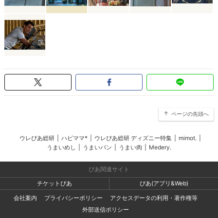
ページの先頭へ
ウレぴあ総研
|
ハピママ*
|
ウレぴあ総研 ディズニー特集
|
mimot.
|
うまいめし
|
うまいパン
|
うまい肉
|
Medery.
ぴあ関連サイト
チケットぴあ
ぴあ(アプリ&Web)
会社案内
プライバシーポリシー
アクセスデータの利用・著作権等
外部送信ポリシー