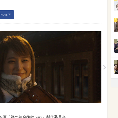
kでシェア
3
4
5
2022 映画「鋼の錬金術師 2&3」製作委員会