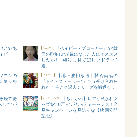
も”であ
『ベイビー・ブローカー』で“韓
Kエンタ
イビー・
国の歌姫IU”が気になった人にオススメ
したい‼「絶対に見てほしいドラマ3
選」
ツヨシの
【地上波初放送】賛否両論の
ピクサー
見返りを
『トイ・ストーリー4』もう受け入れら
れた？ 今こそ過去シリーズを観返そう
を経て得
【ちいかわ】レアな激かわグ
テレビ・映画
らしさ”が
ッズを“10万人”がもらえるチャンス！必
見キャンペーンを見逃すな【映画公開
記念】