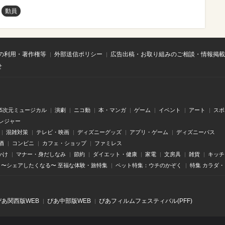
動員
の利用・著作権等
外部送信ポリシー
広告出稿・お取り組みのご相談・情報掲載
せ
.5次元ミュージカル
演劇
ニコ動
本・マンガ
ゲーム
イベント
アート
スポ
レジャー
混雑対策
テレビ・映画
ディズニーグッズ
アプリ・ゲーム
ディズニーパス
酒
コンビニ
カフェ・ショップ
ファミレス
かけ
マナー・身だしなみ
節約
ダイエット・健康
家電
文房具
雑貨
キッチ
〜シェアしたくなる〜 至福な体験・旅特集
ペット特集：ウチのかぞく
特集 カラダ
ぴあ関⻄版WEB
ぴあ中部版WEB
ぴあフィルムフェスティバル(PFF)