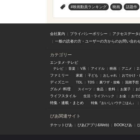
>
#映画動員ランキング
映画
話題作
会社案内
プライバシーポリシー
アクセスデータ
一般の読者の方・ユーザーの方からのお問い合わ
カテゴリー
エンタメ･テレビ
テレビ
音楽
V系
アイドル
映画
アニメ
2
ファミリー
家庭
子ども
おしゃれ
おでかけ・
ディズニー
TDL
TDS
裏ワザ・攻略
混雑予想
グルメ･料理
スイーツ
食品
飲料
お菓子
お
ライフスタイル
生活・ライフハック
お金
おで
特集
・
連載
・
まとめ
特集『おいしいウチごはん』
ぴあ関連サイト
チケットぴあ
ぴあ(アプリ&Web)
BOOKぴあ