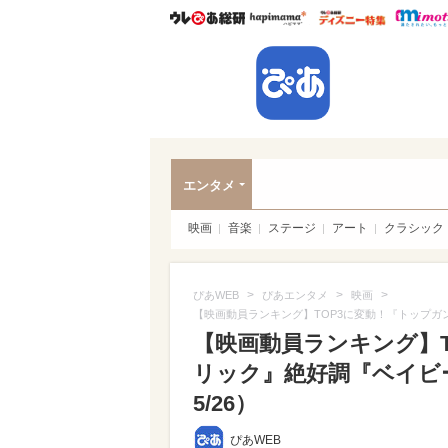
ウレぴあ総研
ハピママ*
ウレぴあ
ぴあ
エンタメ
映画
音楽
ステージ
アート
クラシック
>
>
>
ぴあWEB
ぴあエンタメ
映画
【映画動員ランキング】TOP3に変動！『トップガ
【映画動員ランキング】T
リック』絶好調『ベイビ
5/26）
ぴあWEB