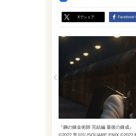
Xでシェア
Faceboo
<
『鋼の錬金術師 完結編 最後の錬成』
©2022 荒川弘/SQUARE ENIX ©