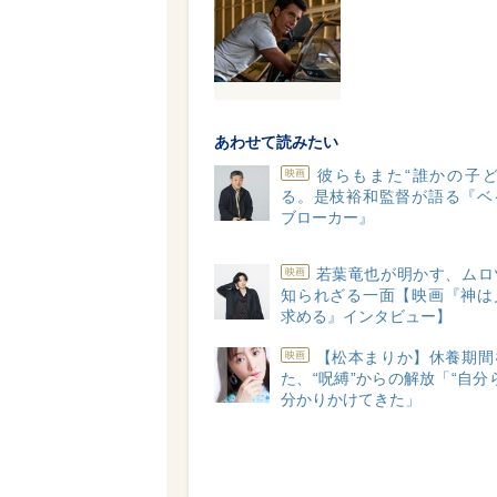
あわせて読みたい
彼らもまた“誰かの子ど
映画
る。是枝裕和監督が語る『ベ
ブローカー』
若葉竜也が明かす、ムロ
映画
知られざる一面【映画『神は
求める』インタビュー】
【松本まりか】休養期間
映画
た、“呪縛”からの解放「“自分
分かりかけてきた」