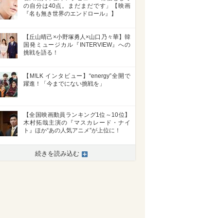
の自分は40点。まだまだです」【映画
『名も無き世界のエンドロール』】
【丘山晴己×小野塚勇人×山口乃々華】韓
国発ミュージカル『INTERVIEW』への
挑戦を語る！
【M!LK インタビュー】“energy”全開で
躍進！「今までにない挑戦を」
【全国映画動員ランキング1位～10位】
>
木村拓哉主演の『マスカレード・ナイ
ト』ほか“あの人気アニメ”が上位に！
続きを読み込む