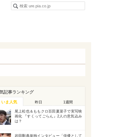
気記事ランキング
いま人気
昨日
1週間
尾上松也＆ももクロ百田夏菜子で実写映
画化 『すくってごらん』2人の意気込み
は？
岩田剛典単独インタビュー「俳優として