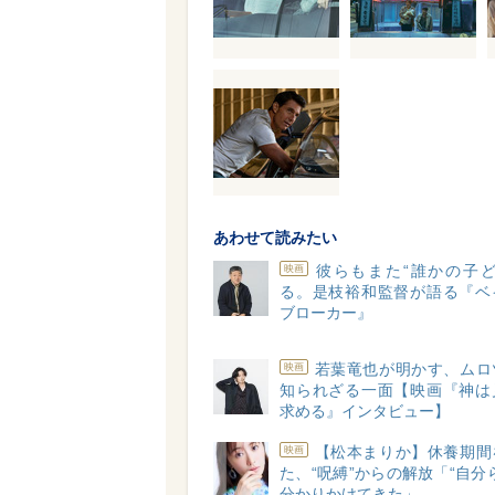
あわせて読みたい
彼らもまた“誰かの子ど
映画
る。是枝裕和監督が語る『ベ
ブローカー』
若葉竜也が明かす、ムロ
映画
知られざる一面【映画『神は
求める』インタビュー】
【松本まりか】休養期間
映画
た、“呪縛”からの解放「“自分
分かりかけてきた」