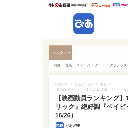
ウレぴあ総研
ハピママ*
ウレぴあ
ぴあ
エンタメ
映画
音楽
ステージ
アート
クラシック
>
>
>
ぴあWEB
ぴあエンタメ
映画
【映画動員ランキング】TOP3に変動！『トップガ
【映画動員ランキング】T
リック』絶好調『ベイビ
16/26）
ぴあWEB