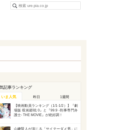
気記事ランキング
いま人気
昨日
1週間
【映画動員ランキング（1/1-1/2）】『劇
場版 呪術廻戦 0』と『99.9 -刑事専門弁
護士- THE MOVIE』が絶好調！
山﨑賢人が演じる「サイテーダメ男」に