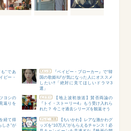
も”であ
『ベイビー・ブローカー』で“韓
Kエンタ
イビー・
国の歌姫IU”が気になった人にオススメ
したい‼「絶対に見てほしいドラマ3
選」
ツヨシの
【地上波初放送】賛否両論の
ピクサー
見返りを
『トイ・ストーリー4』もう受け入れら
れた？ 今こそ過去シリーズを観返そう
を経て得
【ちいかわ】レアな激かわグ
テレビ・映画
らしさ”が
ッズを“10万人”がもらえるチャンス！必
見キャンペーンを見逃すな【映画公開