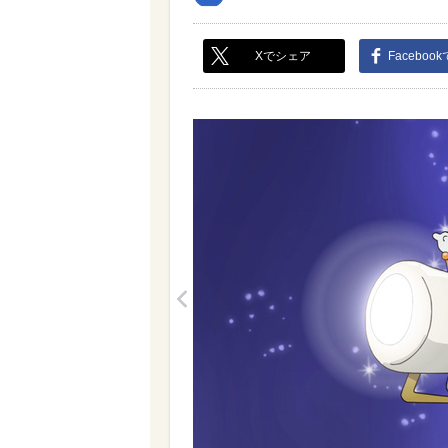
Xでシェア
Faceboo
<