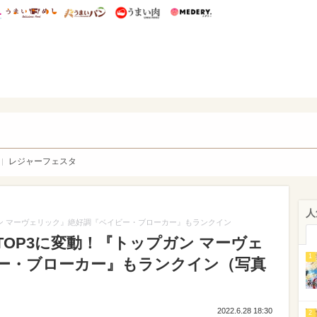
総研 ディズニー特集
mimot.
うまいめし
うまいパン
うまい肉
Medery.
WEB
レジャーフェスタ
人
ン マーヴェリック』絶好調『ベイビー・ブローカー』もランクイン
OP3に変動！『トップガン マーヴェ
1
ー・ブローカー』もランクイン（写真
2022.6.28 18:30
2