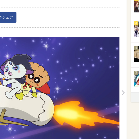
kでシェア
3
4
5