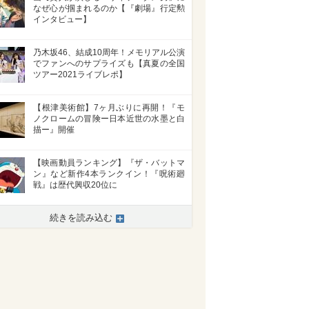
なぜ心が掴まれるのか【『劇場』行定勲
インタビュー】
乃木坂46、結成10周年！メモリアル公演
でファンへのサプライズも【真夏の全国
ツアー2021ライブレポ】
【根津美術館】7ヶ月ぶりに再開！『モ
ノクロームの冒険ー日本近世の水墨と白
描ー』開催
【映画動員ランキング】『ザ・バットマ
ン』など新作4本ランクイン！『呪術廻
戦』は歴代興収20位に
>
続きを読み込む