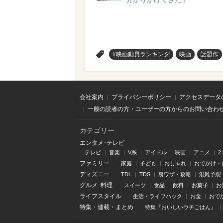
>
#映画動員ランキング
映画
話題作
会社案内
プライバシーポリシー
アクセスデータ
一般の読者の方・ユーザーの方からのお問い合わ
カテゴリー
エンタメ･テレビ
テレビ
音楽
V系
アイドル
映画
アニメ
2
ファミリー
家庭
子ども
おしゃれ
おでかけ・
ディズニー
TDL
TDS
裏ワザ・攻略
混雑予想
グルメ･料理
スイーツ
食品
飲料
お菓子
お
ライフスタイル
生活・ライフハック
お金
おで
特集
・
連載
・
まとめ
特集『おいしいウチごはん』