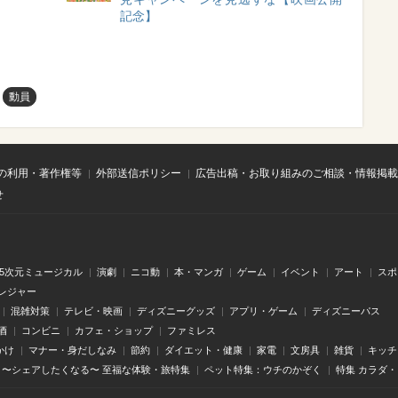
記念】
動員
の利用・著作権等
外部送信ポリシー
広告出稿・お取り組みのご相談・情報掲載
せ
.5次元ミュージカル
演劇
ニコ動
本・マンガ
ゲーム
イベント
アート
スポ
レジャー
混雑対策
テレビ・映画
ディズニーグッズ
アプリ・ゲーム
ディズニーパス
酒
コンビニ
カフェ・ショップ
ファミレス
かけ
マナー・身だしなみ
節約
ダイエット・健康
家電
文房具
雑貨
キッチ
〜シェアしたくなる〜 至福な体験・旅特集
ペット特集：ウチのかぞく
特集 カラダ