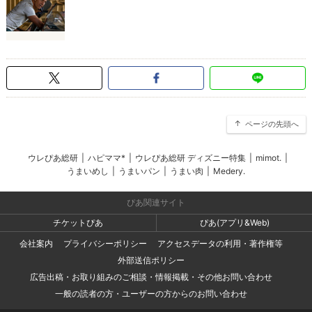
ページの先頭へ
ウレぴあ総研
|
ハピママ*
|
ウレぴあ総研 ディズニー特集
|
mimot.
|
うまいめし
|
うまいパン
|
うまい肉
|
Medery.
ぴあ関連サイト
チケットぴあ
ぴあ(アプリ&Web)
会社案内
プライバシーポリシー
アクセスデータの利用・著作権等
外部送信ポリシー
広告出稿・お取り組みのご相談・情報掲載・その他お問い合わせ
一般の読者の方・ユーザーの方からのお問い合わせ