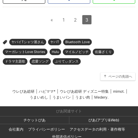
«
1
2
3
ヤバイTシャツ屋さん
ヤバT
Bluetooth Love
>
マーガレットLove Stories
Hulu
マイルノビッチ
佐藤ざくり
ドラマ主題歌
恋愛ソング
ぷりてぃダンス
ページの先頭へ
ウレぴあ総研
|
ハピママ*
|
ウレぴあ総研 ディズニー特集
|
mimot.
|
うまいめし
|
うまいパン
|
うまい肉
|
Medery.
ぴあ関連サイト
チケットぴあ
ぴあ(アプリ&Web)
会社案内
プライバシーポリシー
アクセスデータの利用・著作権等
外部送信ポリシー